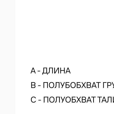
Оставьте свой e-mail и мы сообщим
вам о новинках
Я ознакомлен и согласен с
политикой
конфиденциальности
Я даю согласие на получение email-рассылки
Подписаться
Купить на маркетплейсах
ЯНДЕКС.МАРКЕТ
OZON