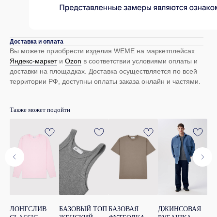
Каталог
Покупателям
Женщинам
Доставка
Доставка и оплата
Мужчинам
Оплата
Вы можете приобрести изделия WEME на маркетплейсах
Яндекс-маркет
и
Оzon
в соответствии условиями оплаты и
доставки на площадках. Доставка осуществляется по всей
Контакты
TELEGRAM
территории РФ, доступны оплаты заказа онлайн и частями.
help@we-me.ru
PINTEREST
+7 (982) 734-81-07
Также может подойти
Telegram
marketing@we-me.ru
маркетинг и сотрудничество
© 2024-2025 WeMe
Политика обработки данных
Договор оферта
Карта сайта
ЛОНГСЛИВ
БАЗОВЫЙ ТОП
БАЗОВАЯ
ДЖИНСОВАЯ
Ку