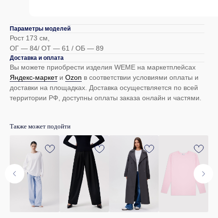
Каталог
Покупателям
Параметры моделей
Рост 173 см,
Женщинам
Доставка
ОГ — 84/ ОТ — 61 / ОБ — 89
Мужчинам
Оплата
Доставка и оплата
Вы можете приобрести изделия WEME на маркетплейсах
Яндекс-маркет
и
Оzon
в соответствии условиями оплаты и
Контакты
TELEGRAM
доставки на площадках. Доставка осуществляется по всей
территории РФ, доступны оплаты заказа онлайн и частями.
help@we-me.ru
PINTEREST
+7 (982) 734-81-07
Также может подойти
Telegram
marketing@we-me.ru
маркетинг и сотрудничество
© 2024-2025 WeMe
Политика обработки данных
Договор оферта
Карта сайта