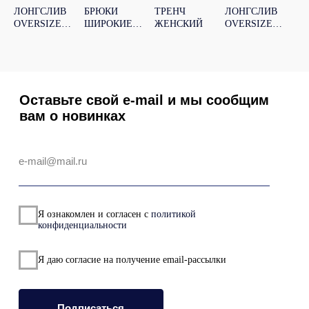
НЫ
ЛОНГСЛИВ
БРЮКИ
ТРЕНЧ
ЛОНГСЛИВ
ТО
ООО "Стор"
OVERSIZE
ШИРОКИЕ
ЖЕНСКИЙ
OVERSIZE
ДР
ИНН 6685194242
ЖЕНСКИЙ
ЖЕНСКИЕ
МУЖСКОЙ
Ы