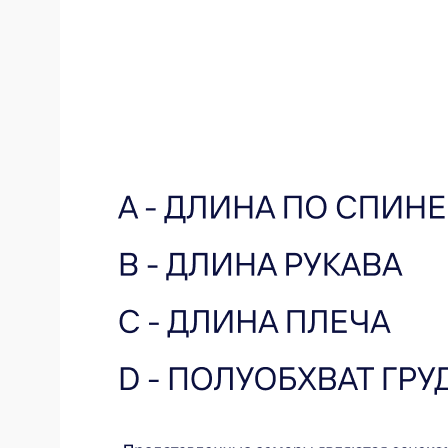
Оставьте свой e-mail и мы сообщим
вам о новинках
Я ознакомлен и согласен с
политикой
конфиденциальности
Я даю согласие на получение email-рассылки
Подписаться
Купить на маркетплейсах
ЯНДЕКС.МАРКЕТ
OZON