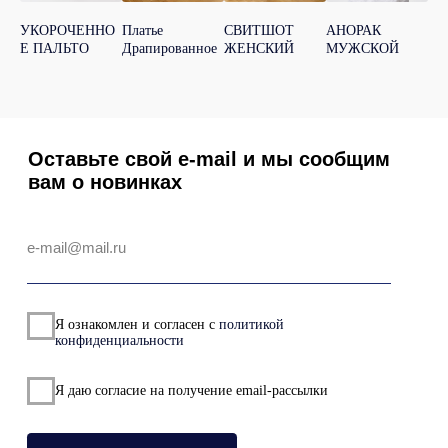
УКОРОЧЕННО
Платье
СВИТШОТ
АНОРАК
ЛО
ООО "Стор"
C
Е ПАЛЬТО
Драпированное
ЖЕНСКИЙ
МУЖСКОЙ
CL
ИНН 6685194242
И
ЖЕ