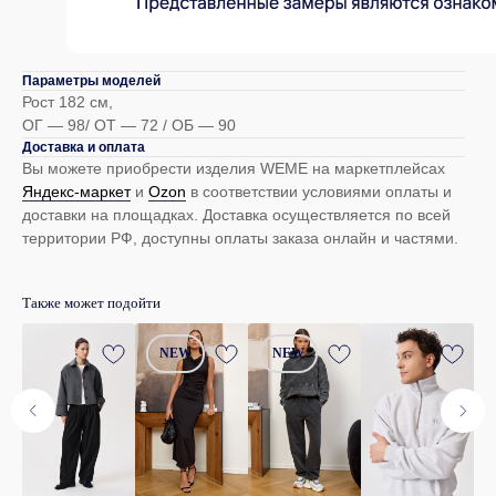
Каталог
Покупателям
Параметры моделей
Рост 182 см,
Женщинам
Доставка
ОГ — 98/ ОТ — 72 / ОБ — 90
Мужчинам
Оплата
Доставка и оплата
Вы можете приобрести изделия WEME на маркетплейсах
Яндекс-маркет
и
Оzon
в соответствии условиями оплаты и
Контакты
TELEGRAM
доставки на площадках. Доставка осуществляется по всей
территории РФ, доступны оплаты заказа онлайн и частями.
help@we-me.ru
PINTEREST
+7 (982) 734-81-07
Telegram
Также может подойти
marketing@we-me.ru
NEW
NEW
маркетинг и сотрудничество
© 2024-2025 WeMe
Политика обработки данных
Договор оферта
Карта сайта