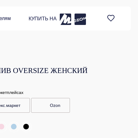
елям
КУПИТЬ НА
ИВ OVERSIZE ЖЕНСКИЙ
ркетплейсах
кс.маркет
Ozon
●
●
●