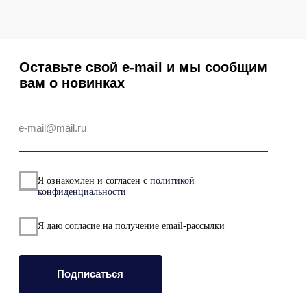
ИНН 6685194242