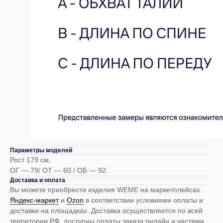
Оставьте свой e-mail и мы сообщим
вам о новинках
Я ознакомлен и согласен с
политикой
конфиденциальности
Я даю согласие на получение email-рассылки
Подписаться
Параметры моделей
Рост 179 см,
ОГ — 79/ ОТ — 60 / ОБ — 92
Купить на маркетплейсах
Доставка и оплата
Вы можете приобрести изделия WEME на маркетплейсах
ЯНДЕКС.МАРКЕТ
OZON
Яндекс-маркет
и
Оzon
в соответствии условиями оплаты и
доставки на площадках. Доставка осуществляется по всей
территории РФ, доступны оплаты заказа онлайн и частями.