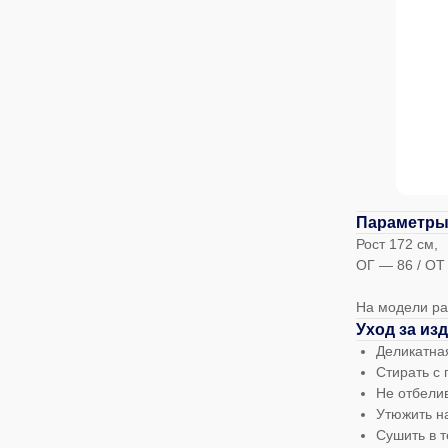
Параметры
Рост 172 см,
ОГ — 86 / ОТ
На модели ра
Уход за из
Деликатная
Стирать с
Не отбели
Утюжить н
Сушить в 