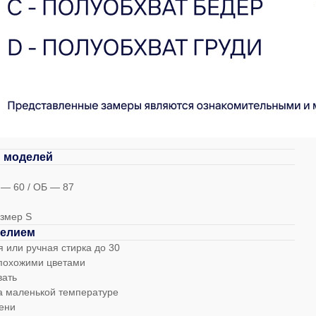
 моделей
 — 60 / ОБ — 87
змер S
делием
 или ручная стирка до 30
 похожими цветами
вать
а маленькой температуре
тени