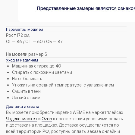
Подписаться
Купить на маркетплейсах
Параметры моделей
Рост 172 см,
ЯНДЕКС.МАРКЕТ
OZON
ОГ — 86 / ОТ — 60 / ОБ — 87
На модели размер S
Каталог
Покупателям
Уход за изделием
Машинная стирка до 40
Женщинам
Доставка
Стирать с похожими цветами
Не отбеливать
Мужчинам
Оплата
Утюжить на средней температуре с увлажнением
Сушить в тени
Контакты
TELEGRAM
Легкий отжим
help@we-me.ru
Доставка и оплата
PINTEREST
Вы можете приобрести изделия WEME на маркетплейсах
+7 (982) 734-81-07
Яндекс-маркет
и
Оzon
в соответствии условиями оплаты
Telegram
и доставки на площадках. Доставка осуществляется по
marketing@we-me.ru
всей территории РФ, доступны оплаты заказа онлайн и