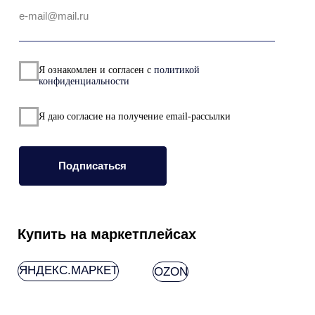
ООО "Стор"
ИНН 6685194242