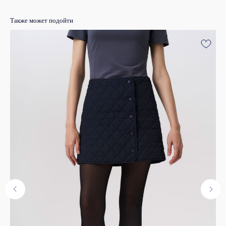
Также может подойти
Оставьте свой e-mail и мы сообщим
вам о новинках
Я ознакомлен и согласен с
политикой
конфиденциальности
Я даю согласие на получение email-рассылки
Подписаться
Купить на маркетплейсах
ЯНДЕКС.МАРКЕТ
OZON